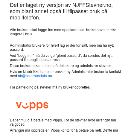
Det er laget ny versjon av NJFFStevner.no,
som blant annet også til tilpasset bruk på
mobiltelefon.
Alle brukere skal logge inn med epostadresse, brukernavn er ikke
lengere i bruk
Administrator brukere for hvert lag er der fortsatt, men må ha nytt
passord.
Ved "Logg inn" må du velge "glemt passord", da sendes det nytt
passord til oppgitt epostadresse.
Disse brukerne kan melde på deltakere og administrer stevner.
Hvis en klubb ikke har eller ønsker ny Administrator bruker ta kontakt
med
bb@osterhusdata.no
.
For påmelding på stevner må ny bruker opprettes.
Det er mulig å betale med Vipps. For de stevner hvor arrangør har
valgt det.
Arrangør må opprette en Vipps konto for å betale på nett. Dettte må